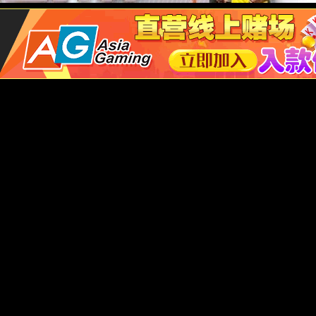
1
2
3
4
5
6
部专业评估（认证）现场考查
更多+
目立项评审结果”的公示
秀班级评选结果公示