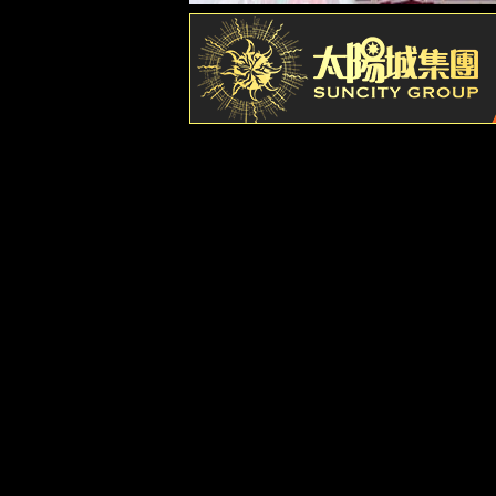
我校给排水科学与工程专业接受住建
通知公告
07-10
全国冰工程学术会议会徽、会旗正式发布
07-09
第十三届全国冰工程学术会议（三号通知）
07-02
关于“2026年内蒙古科技大学科炬青苗计划项
06-25
大红鹰dhy0033官网 2025-2026秋学期优