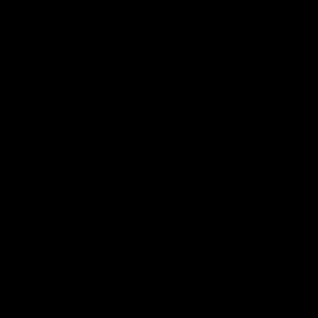
啦操风华逐梦，八连登顶！
运动会